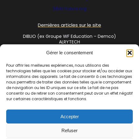
Bibliofrance
.org
Dernières articles sur le site
DIBLIO (ex Groupe WF Education – Demco)
ALRYTECH
Social Media
Gérer le consentement
Pour offrir les meilleures expériences, nous utilisons des
technologies telles que les cookies pour stocker et/ou accéder aux
Twitter
informations des appareils. Le fait de consentir à ces technologies
nous permettra de traiter des données telles que le comportement
de navigation ou les ID uniques sur ce site. Le fait de ne pas
consentir ou de retirer son consentement peut avoir un effet négatif
Cet annuaire est une réalisation de
Bibliofrance.org
, site
sur certaines caractéristiques et fonctions.
coopératif de bibliothécaires | La commercialisation de cet
espace est assuré par
www.bibliosud.org
Association Loi 1901
Accepter
enregistrée sous le RNA N° W342002610 – N° Siret 838 720 191
00017 – Adresse : 1 chemin des gandials 34260 Ceilhes et
Refuser
Rocozels | Copyright © 2007-2024 Bibliofrance.org. Tous droits