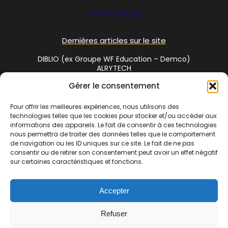
Bibliofrance
.org
Dernières articles sur le site
DIBLIO (ex Groupe WF Education – Demco)
ALRYTECH
Gérer le consentement
Social Media
Pour offrir les meilleures expériences, nous utilisons des
technologies telles que les cookies pour stocker et/ou accéder aux
Twitter
informations des appareils. Le fait de consentir à ces technologies
nous permettra de traiter des données telles que le comportement
de navigation ou les ID uniques sur ce site. Le fait de ne pas
consentir ou de retirer son consentement peut avoir un effet négatif
Cet annuaire est une réalisation de
Bibliofrance.org
, site
sur certaines caractéristiques et fonctions.
coopératif de bibliothécaires | La commercialisation de cet
espace est assuré par
www.bibliosud.org
Association Loi 1901
Accepter
enregistrée sous le RNA N° W342002610 – N° Siret 838 720 191
00017 – Adresse : 1 chemin des gandials 34260 Ceilhes et
Refuser
Rocozels | Copyright © 2007-2024 Bibliofrance.org. Tous droits