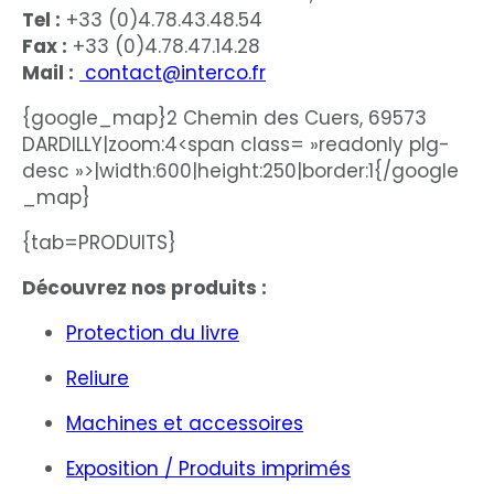
Tel :
+33 (0)4.78.43.48.54
Fax :
+33 (0)4.78.47.14.28
Mail :
contact@interco.fr
{google_map}2 Chemin des Cuers, 69573
DARDILLY|zoom:4<span class= »readonly plg-
desc »>|width:600|height:250|border:1{/google
_map}
{tab=PRODUITS}
Découvrez nos produits :
Protection du livre
Reliure
Machines et accessoires
Exposition / Produits imprimés