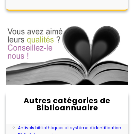
Autres catégories de
Biblioannuaire
Abonnement aux périodiques
Achat ou location d'expositions pour les
bibliothèques
Antivols bibliothèques et système d’identification