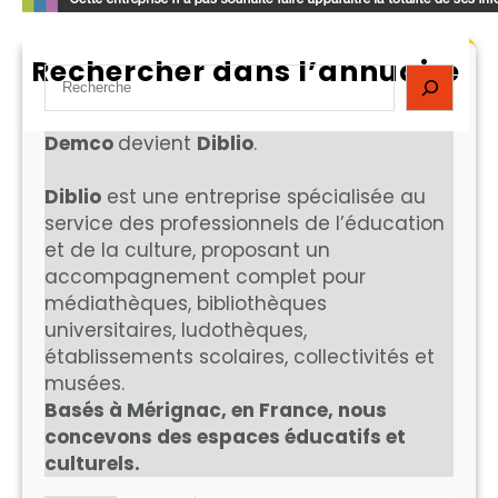
Rechercher dans l’annuaire
S
e
a
Demco
devient
Diblio
.
r
c
Diblio
est une entreprise spécialisée au
h
service des professionnels de l’éducation
et de la culture, proposant un
accompagnement complet pour
médiathèques, bibliothèques
universitaires, ludothèques,
établissements scolaires, collectivités et
musées.
Basés à Mérignac, en France, nous
concevons des espaces éducatifs et
culturels.