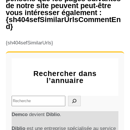
de notre site peuvent peut-être
vous intéresser également :
{sh404sefSimilarUrlsCommentEn
d}
{sh404sefSimilarUrls}
Rechercher dans
l’annuaire
S
e
a
Demco
devient
Diblio
.
r
c
Diblio
est une entreprise spécialisée au service