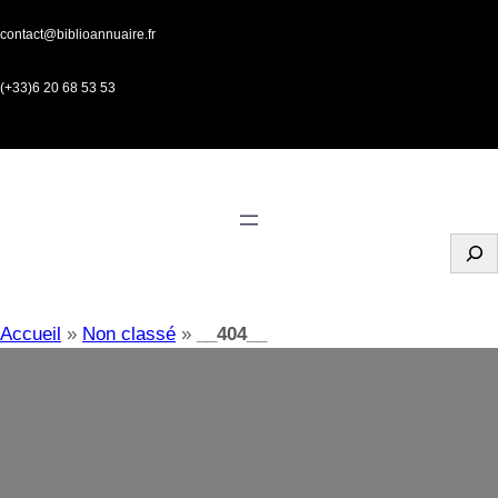
Aller
contact@biblioannuaire.fr
au
contenu
(+33)6 20 68 53 53
S
e
a
r
Accueil
»
Non classé
»
__404__
c
h