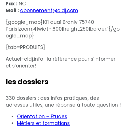
Fax :
NC
Mail :
abonnement@cidj.com
{google_map}101 quai Branly 75740
Paris|zoom:4|width:600|height:250|border:1{/go
ogle_map}
{tab=PRODUITS}
Actuel-cidj.info : la référence pour s’informer
et s’orienter!
les dossiers
330 dossiers : des infos pratiques, des
adresses utiles, une réponse à toute question !
Orientation – Etudes
Métiers et formations