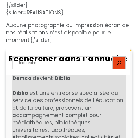
{/slider}
{slider=REALISATIONS}
Aucune photographie ou impression écran de
nos réalisations n’est disponible pour le
moment.{/slider}
Rechercher dans l’annuaire
S
e
a
Demco
devient
Diblio
.
r
c
Diblio
est une entreprise spécialisée au
h
service des professionnels de l’éducation
et de la culture, proposant un
accompagnement complet pour
médiathèques, bibliothèques
universitaires, ludothèques,
établissements scolaires, collectivités et