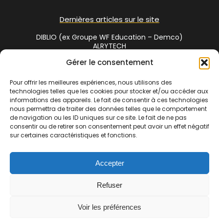
Dernières articles sur le site
DIBLIO (ex Groupe WF Education – Demco)
ALRYTECH
Gérer le consentement
Social Media
Pour offrir les meilleures expériences, nous utilisons des
technologies telles que les cookies pour stocker et/ou accéder aux
Twitter
informations des appareils. Le fait de consentir à ces technologies
nous permettra de traiter des données telles que le comportement
de navigation ou les ID uniques sur ce site. Le fait de ne pas
consentir ou de retirer son consentement peut avoir un effet négatif
Cet annuaire est une réalisation de
Bibliofrance.org
, site
sur certaines caractéristiques et fonctions.
coopératif de bibliothécaires | La commercialisation de cet
espace est assuré par
www.bibliosud.org
Association Loi 1901
Accepter
enregistrée sous le RNA N° W342002610 – N° Siret 838 720 191
00017 – Adresse : 1 chemin des gandials 34260 Ceilhes et
Refuser
Rocozels | Copyright © 2007-2024 Bibliofrance.org. Tous droits
réservés |
Voir les préférences