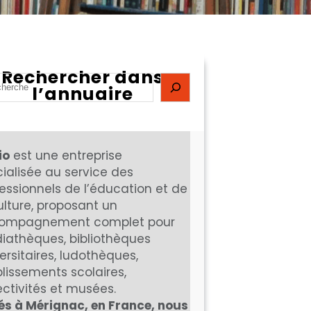
Rechercher dans
l’annuaire
mco
devient
Diblio
.
io
est une entreprise
ialisée au service des
essionnels de l’éducation et de
ulture, proposant un
ompagnement complet pour
iathèques, bibliothèques
ersitaires, ludothèques,
lissements scolaires,
ectivités et musées.
és à Mérignac, en France, nous