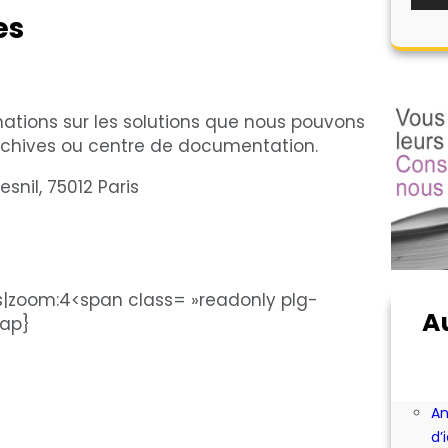
es
mations sur les solutions que nous pouvons
archives ou centre de documentation.
nil, 75012 Paris
|zoom:4<span class= »readonly plg-
A
map}
Ab
Ac
bi
An
d’