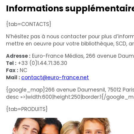
Informations supplémentair
{tab=CONTACTS}
N’hésitez pas à nous contacter pour plus d’infor
mettre en oeuvre pour votre bibliothèque, SCD, 
Adresse :
Euro-France Médias, 266 avenue Daumes
Tel :
+33 (0)1.44.71.36.30
Fax :
NC
Mail :
contact@euro-france.net
{google_map}266 avenue Daumesnil, 75012 Paris
desc »>|width:600|height:250|border:1{/google_
{tab=PRODUITS}