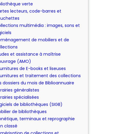
bliothèque verte
rtes lecteurs, code-barres et
uchettes
llections multimédia : images, sons et
giciels
ménagement de mobiliers et de
llections
udes et assistance à maîtrise
ouvrage (AMO)
urnitures de E-books et liseuses
urnitures et traitement des collections
s dossiers du mois de Biblioannuaire
brairies généralistes
brairies spécialisées
giciels de bibliothèques (SIGB)
bilier de bibliothèques
nétique, terminaux et reprographie
n classé
mérisation de collections et