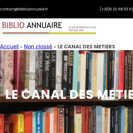
Aller
contact@biblioannuaire.fr
(+33)6 20 68 53 5
au
contenu
Accueil
»
Non classé
»
LE CANAL DES METIERS
LE CANAL DES METI