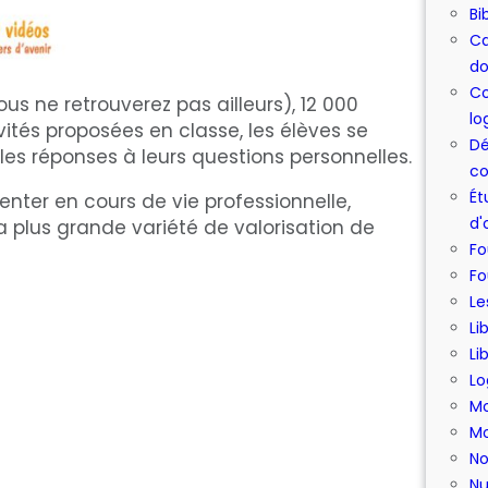
Bi
Ca
do
Co
ous ne retrouverez pas ailleurs), 12 000
lo
tés proposées en classe, les élèves se
Dé
les réponses à leurs questions personnelles.
co
Ét
ienter en cours de vie professionnelle,
d'
a plus grande variété de valorisation de
Fo
Fo
Le
Li
Li
Lo
Mo
Mo
No
Nu