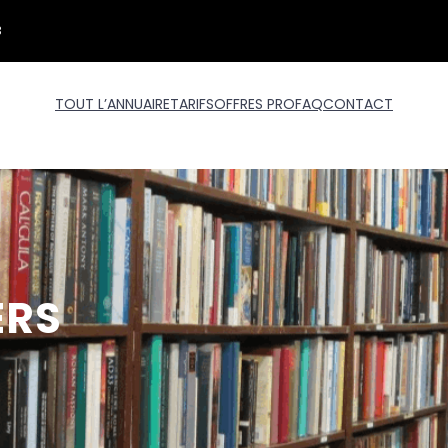
3
TOUT L’ANNUAIRE
TARIFS
OFFRES PRO
FAQ
CONTACT
ERS