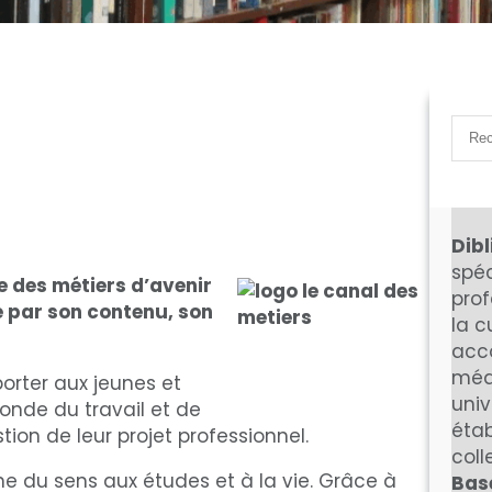
S
e
a
De
r
c
Dibl
h
spéc
e des métiers d’avenir
prof
e par son contenu, son
la c
acc
méd
orter aux jeunes et
univ
monde du travail et de
étab
tion de leur projet professionnel.
coll
ne du sens aux études et à la vie. Grâce à
Bas