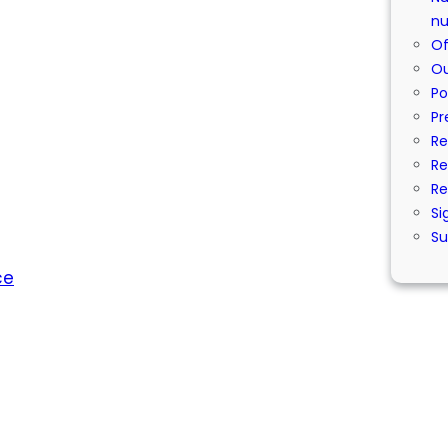
nu
Of
Ou
Po
Pr
Re
Re
Re
Si
Su
ce