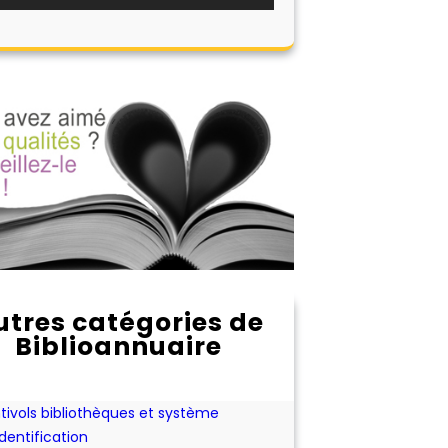
utres catégories de
Biblioannuaire
onnement aux périodiques
hat ou location d'expositions pour les
bliothèques
tivols bibliothèques et système
identification