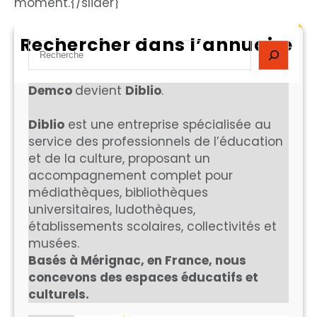
moment.{/slider}
Rechercher dans l’annuaire
S
e
a
Demco
devient
Diblio
.
r
c
Diblio
est une entreprise spécialisée au
h
service des professionnels de l’éducation
et de la culture, proposant un
accompagnement complet pour
médiathèques, bibliothèques
universitaires, ludothèques,
établissements scolaires, collectivités et
musées.
Basés à Mérignac, en France, nous
concevons des espaces éducatifs et
culturels.