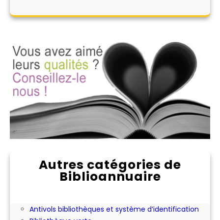
Autres catégories de
Biblioannuaire
Abonnement aux périodiques
Achat ou location d'expositions pour les
bibliothèques
Antivols bibliothèques et système d’identification