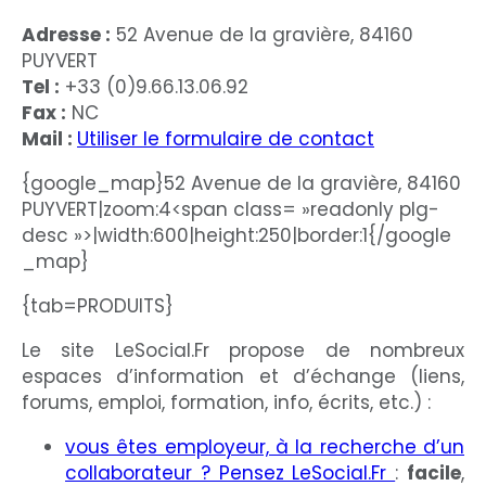
Adresse :
52 Avenue de la gravière, 84160
PUYVERT
Tel :
+33 (0)9.66.13.06.92
Fax :
NC
Mail :
Utiliser le formulaire de contact
{google_map}52 Avenue de la gravière, 84160
PUYVERT|zoom:4<span class= »readonly plg-
desc »>|width:600|height:250|border:1{/google
_map}
{tab=PRODUITS}
Le site LeSocial.Fr propose de nombreux
espaces d’information et d’échange (liens,
forums, emploi, formation, info, écrits, etc.) :
vous êtes employeur, à la recherche d’un
collaborateur ? Pensez LeSocial.Fr
:
facile
,