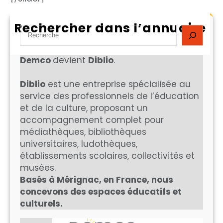
Rechercher dans l’annuaire
S
e
a
Demco
devient
Diblio
.
r
c
Diblio
est une entreprise spécialisée au
h
service des professionnels de l’éducation
et de la culture, proposant un
accompagnement complet pour
médiathèques, bibliothèques
universitaires, ludothèques,
établissements scolaires, collectivités et
musées.
Basés à Mérignac, en France, nous
concevons des espaces éducatifs et
culturels.