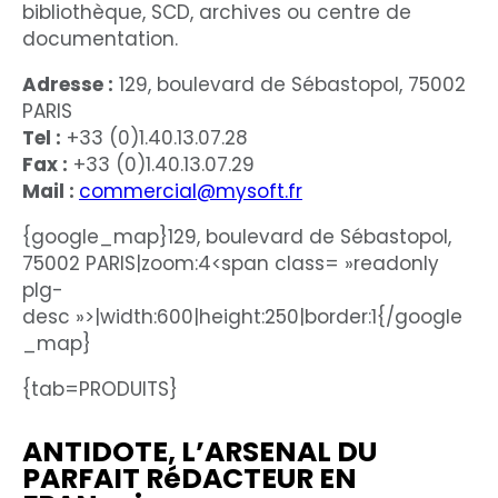
bibliothèque, SCD, archives ou centre de
documentation.
Adresse :
129, boulevard de Sébastopol, 75002
PARIS
Tel :
+33 (0)1.40.13.07.28
Fax :
+33 (0)1.40.13.07.29
Mail :
commercial@mysoft.fr
{google_map}129, boulevard de Sébastopol,
75002 PARIS|zoom:4<span class= »readonly
plg-
desc »>|width:600|height:250|border:1{/google
_map}
{tab=PRODUITS}
ANTIDOTE, L’ARSENAL DU
PARFAIT RéDACTEUR EN