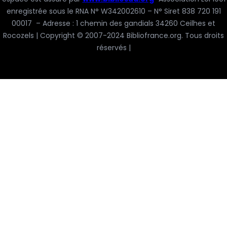
enregistrée sous le RNA N° W342002610 – N° Siret 838 720 191
00017 – Adresse : 1 chemin des gandials 34260 Ceilhes et
Rocozels | Copyright © 2007-2024 Bibliofrance.org. Tous droits
réservés |