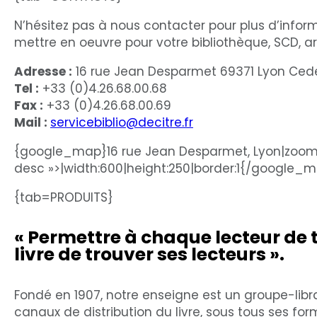
N’hésitez pas à nous contacter pour plus d’infor
mettre en oeuvre pour votre bibliothèque, SCD, 
Adresse :
16 rue Jean Desparmet 69371 Lyon Ced
Tel :
+33 (0)4.26.68.00.68
Fax :
+33 (0)4.26.68.00.69
Mail :
servicebiblio@decitre.fr
{google_map}16 rue Jean Desparmet, Lyon|zoom:
desc »>|width:600|height:250|border:1{/google_
{tab=PRODUITS}
« Permettre à chaque lecteur de t
livre de trouver ses lecteurs »
.
Fondé en 1907, notre enseigne est un groupe-libr
canaux de distribution du livre, sous tous ses for