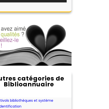
utres catégories de
Biblioannuaire
onnement aux périodiques
hat ou location d'expositions pour les
bliothèques
tivols bibliothèques et système
identification