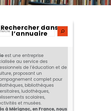
Rechercher dans
l’annuaire
mco
devient
Diblio
.
io
est une entreprise
ialisée au service des
essionnels de l’éducation et de
ulture, proposant un
ompagnement complet pour
iathèques, bibliothèques
ersitaires, ludothèques,
lissements scolaires,
ectivités et musées.
és à Mérignac, en France, nous