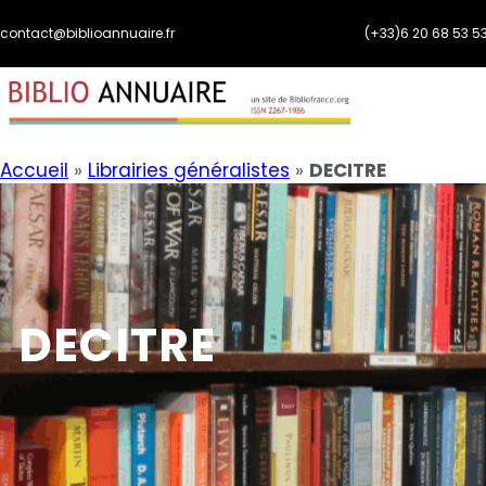
Aller
contact@biblioannuaire.fr
(+33)6 20 68 53 5
au
contenu
Accueil
»
Librairies généralistes
»
DECITRE
DECITRE