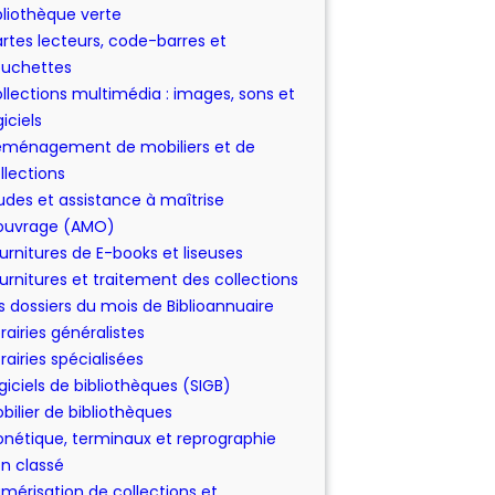
bliothèque verte
rtes lecteurs, code-barres et
uchettes
llections multimédia : images, sons et
giciels
ménagement de mobiliers et de
llections
udes et assistance à maîtrise
ouvrage (AMO)
urnitures de E-books et liseuses
urnitures et traitement des collections
s dossiers du mois de Biblioannuaire
brairies généralistes
brairies spécialisées
giciels de bibliothèques (SIGB)
bilier de bibliothèques
nétique, terminaux et reprographie
n classé
mérisation de collections et