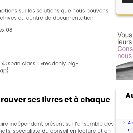
mations sur les solutions que nous pouvons
archives ou centre de documentation.
ex 08
4<span class= »readonly plg-
map}
A
rouver ses livres et à chaque
Ab
Ac
bi
An
aire indépendant présent sur l’ensemble des
d’
mats, spécialiste du conseil en lecture et en