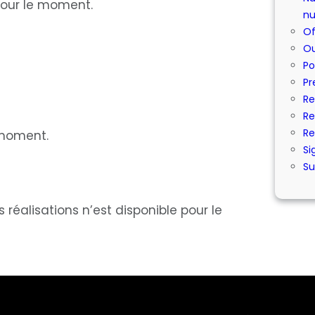
our le moment.
nu
Of
Ou
Po
Pr
Re
Re
Re
 moment.
Si
Su
éalisations n’est disponible pour le