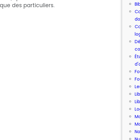
Bi
ue des particuliers.
Ca
do
Co
lo
Dé
co
Ét
d'
Fo
Fo
Le
Li
Li
Lo
Mo
Mo
No
Nu