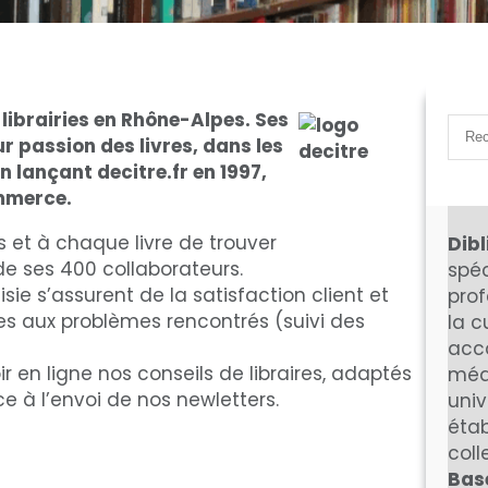
librairies en Rhône-Alpes. Ses
S
ur passion des livres, dans les
e
 lançant decitre.fr en 1997,
a
De
ommerce.
r
c
s et à chaque livre de trouver
Dibl
h
 de ses 400 collaborateurs.
spéc
e s’assurent de la satisfaction client et
prof
es aux problèmes rencontrés (suivi des
la c
acc
ir en ligne nos conseils de libraires, adaptés
méd
e à l’envoi de nos newletters.
univ
étab
coll
Bas