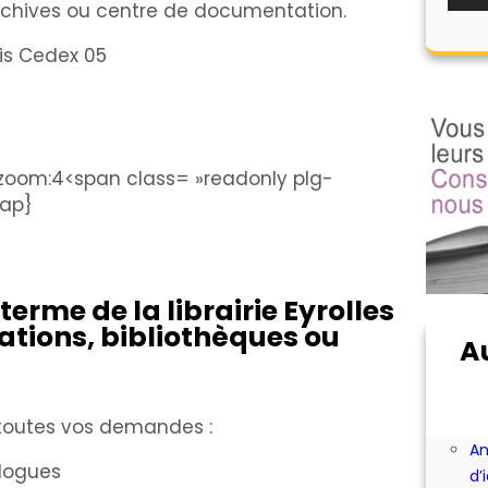
archives ou centre de documentation.
is Cedex 05
zoom:4<span class= »readonly plg-
map}
 terme de la librairie Eyrolles
ations, bibliothèques ou
A
Ab
Ac
bi
e toutes vos demandes :
An
alogues
d’