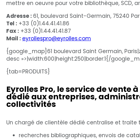
mettre en oeuvre pour votre bibliothèque, SCD, 
Adresse :
61, boulevard Saint-Germain, 75240 Par
Tel :
+33 (0)1.44.41.41.86
Fax :
+33 (0)1.44.41.41.87
Mail :
eyrollespro@eyrolles.com
{google_map}61 boulevard Saint Germain, Paris|
desc »>|width:600|height:250|border:1{/google_
{tab=PRODUITS}
Eyrolles Pro, le service de vente à
dédié aux entreprises, administr
collectivités
Un chargé de clientèle dédié centralise et trait
recherches bibliographiques, envois de cat