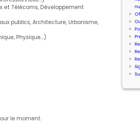
aux et Télécoms, Développement
nu
Of
aux publics, Architecture, Urbanisme,
Ou
Po
nique, Physique…)
Pr
Re
Re
Re
Si
Su
our le moment.