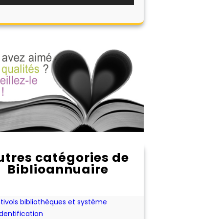
utres catégories de
Biblioannuaire
onnement aux périodiques
hat ou location d'expositions pour les
bliothèques
tivols bibliothèques et système
identification