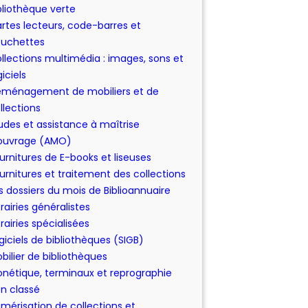
bliothèque verte
rtes lecteurs, code-barres et
uchettes
llections multimédia : images, sons et
giciels
ménagement de mobiliers et de
llections
udes et assistance à maîtrise
ouvrage (AMO)
urnitures de E-books et liseuses
urnitures et traitement des collections
s dossiers du mois de Biblioannuaire
brairies généralistes
brairies spécialisées
giciels de bibliothèques (SIGB)
bilier de bibliothèques
nétique, terminaux et reprographie
n classé
mérisation de collections et