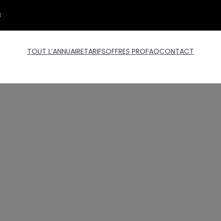
3
TOUT L’ANNUAIRE
TARIFS
OFFRES PRO
FAQ
CONTACT