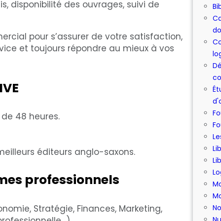
 disponibilité des ouvrages, suivi de
Bi
Ca
do
rcial pour s’assurer de votre satisfaction,
Co
ice et toujours répondre au mieux à vos
lo
Dé
co
IVE
Ét
d'
Fo
 de 48 heures.
Fo
Le
Li
 meilleurs éditeurs anglo-saxons.
Li
Lo
mes professionnels
Mo
Mo
nomie, Stratégie, Finances, Marketing,
No
professionnelle…)
Nu