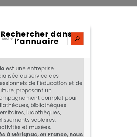
Rechercher dans
l’annuaire
mco
devient
Diblio
.
io
est une entreprise
ialisée au service des
essionnels de l’éducation et de
ulture, proposant un
ompagnement complet pour
iathèques, bibliothèques
ersitaires, ludothèques,
lissements scolaires,
ectivités et musées.
és à Mérignac, en France, nous