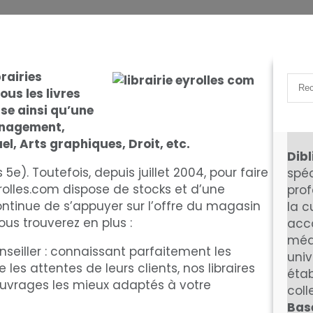
brairies
S
ous les livres
e
ise ainsi qu’une
a
De
anagement,
r
l, Arts graphiques, Droit, etc.
c
Dibl
h
is 5e). Toutefois, depuis juillet 2004, pour faire
spéc
rolles.com dispose de stocks et d’une
prof
continue de s’appuyer sur l’offre du magasin
la c
ous trouverez en plus :
acc
méd
nseiller : connaissant parfaitement les
univ
les attentes de leurs clients, nos libraires
étab
vrages les mieux adaptés à votre
coll
Bas