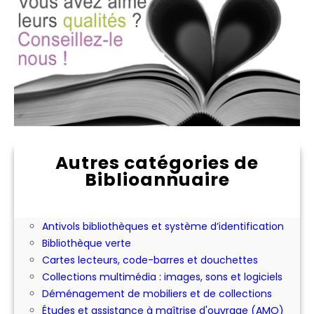
Autres catégories de
Biblioannuaire
Abonnement aux périodiques
Achat ou location d'expositions pour les
bibliothèques
Antivols bibliothèques et système d’identification
Bibliothèque verte
Cartes lecteurs, code-barres et douchettes
Collections multimédia : images, sons et logiciels
Déménagement de mobiliers et de collections
Études et assistance à maîtrise d'ouvrage (AMO)