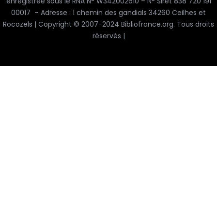
enregistrée sous le RNA N° W342002610 – N° Siret 838 720 191
00017 – Adresse : 1 chemin des gandials 34260 Ceilhes et
Rocozels | Copyright © 2007-2024 Bibliofrance.org. Tous droits
réservés |