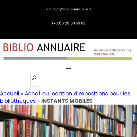
Aller
contact@biblioannuaire.fr
au
contenu
(+33)6 20 68 53 53
S
e
a
Accueil
»
Achat ou location d’expositions pour les
r
bibliothèques
»
INSTANTS MOBILES
c
h