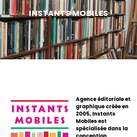
INSTANTS MOBILES
Agence éditoriale et
graphique
créée en
2005, Instants
Mobiles est
spécialisée dans la
conception