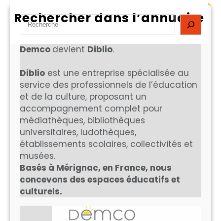
Rechercher dans l’annuaire
S
e
a
Demco
devient
Diblio
.
r
c
Diblio
est une entreprise spécialisée au
h
service des professionnels de l’éducation
et de la culture, proposant un
accompagnement complet pour
médiathèques, bibliothèques
universitaires, ludothèques,
établissements scolaires, collectivités et
musées.
Basés à Mérignac, en France, nous
concevons des espaces éducatifs et
culturels.