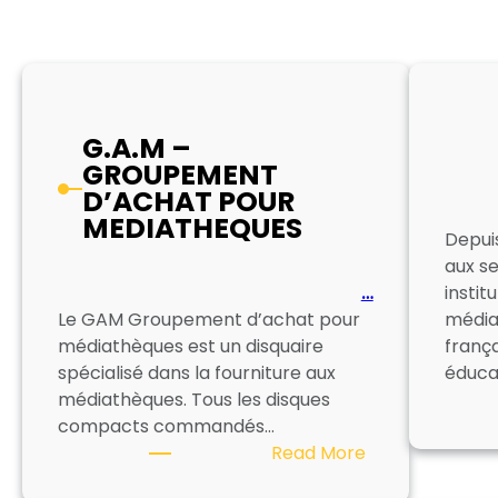
G.A.M –
GROUPEMENT
D’ACHAT POUR
MEDIATHEQUES
Depui
aux s
…
instit
Le GAM Groupement d’achat pour
média
médiathèques est un disquaire
frança
spécialisé dans la fourniture aux
éduca
médiathèques. Tous les disques
compacts commandés…
:
Read More
G.A.M