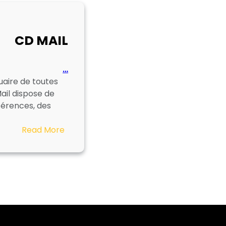
CD MAIL
…
uaire de toutes
ail dispose de
férences, des
:
Read More
CD
MAIL