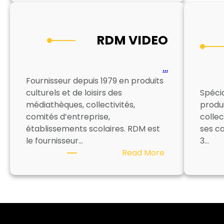
–
GROUPEMENT
D’ACHAT
RDM VIDEO
POUR
MEDIATHEQUE
…
Fournisseur depuis 1979 en produits
culturels et de loisirs des
Spécia
médiathèques, collectivités,
produi
comités d’entreprise,
collec
établissements scolaires. RDM est
ses c
le fournisseur…
3…
:
Read More
RDM
VIDEO