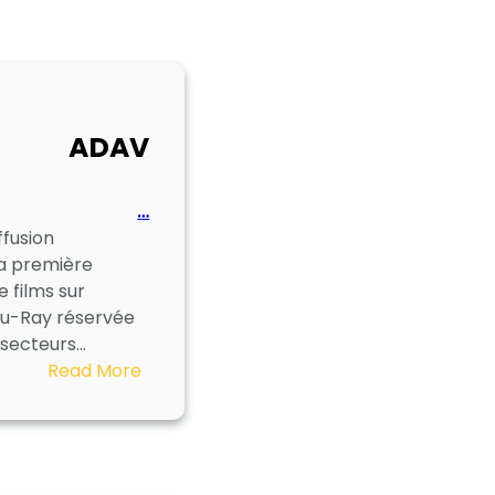
ADAV
…
ffusion
la première
 films sur
lu-Ray réservée
 secteurs…
:
Read More
ADAV