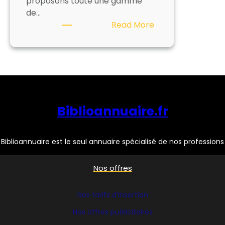
proposons toute une gamme
de…
:
Read More
BIMIER
MARQUAGE
Biblioannuaire.fr
Biblioannuaire est le seul annuaire spécialisé de nos professions
Nos offres
Nos tarifs d’insertion
Nos offres publicitaires