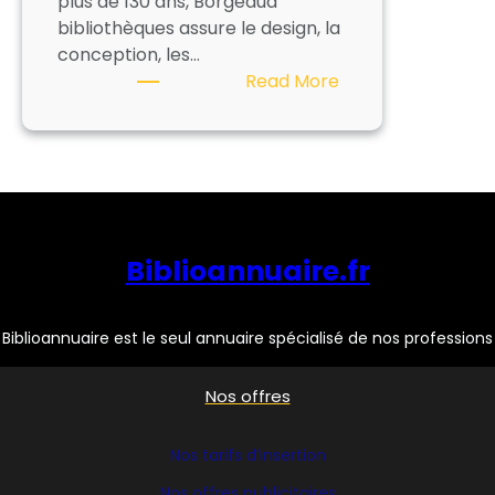
plus de 130 ans, Borgeaud
bibliothèques assure le design, la
conception, les…
:
Read More
MOBIDECOR
ex
BORGEAUD
BIBLIOTHEQUES
Biblioannuaire.fr
Biblioannuaire est le seul annuaire spécialisé de nos professions
Nos offres
Nos tarifs d’insertion
Nos offres publicitaires