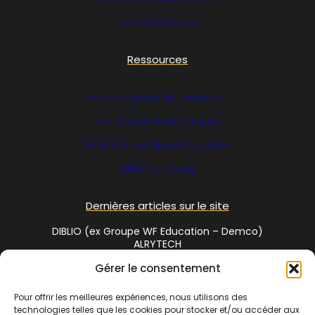
Contactez nous
Ressources
Les catégories de l’annuaire
Nos dossiers thématiques
Informations Marchés publics
Bibliofrance
.org
Dernières articles sur le site
DIBLIO (ex Groupe WF Education – Demco)
ALRYTECH
Gérer le consentement
Social Media
Pour offrir les meilleures expériences, nous utilisons des
technologies telles que les cookies pour stocker et/ou accéder aux
Twitter