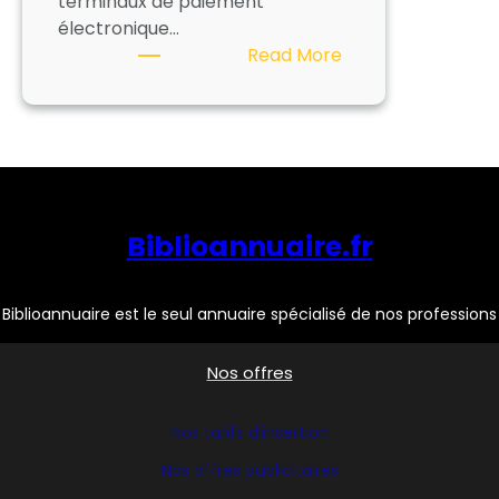
terminaux de paiement
électronique…
:
Read More
MONETIQUE
&
SERVICES
Biblioannuaire.fr
Biblioannuaire est le seul annuaire spécialisé de nos professions
Nos offres
Nos tarifs d’insertion
Nos offres publicitaires