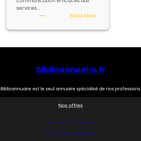
communication efficaces aux
services…
:
Read More
Nos
offres
publicitaires
Biblioannuaire.fr
Biblioannuaire est le seul annuaire spécialisé de nos professions
Nos offres
Nos tarifs d’insertion
Nos offres publicitaires