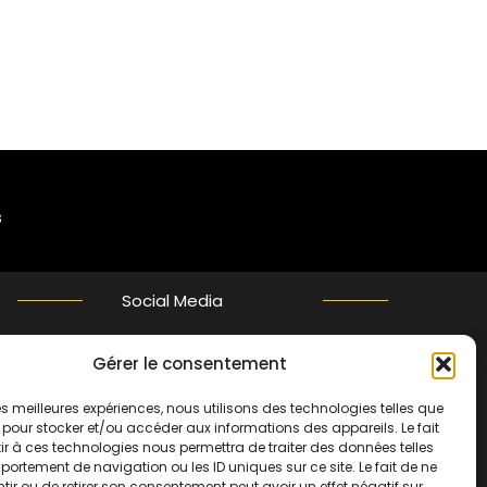
s
Social Media
Gérer le consentement
Twitter
 les meilleures expériences, nous utilisons des technologies telles que
 pour stocker et/ou accéder aux informations des appareils. Le fait
r à ces technologies nous permettra de traiter des données telles
ortement de navigation ou les ID uniques sur ce site. Le fait de ne
ir ou de retirer son consentement peut avoir un effet négatif sur