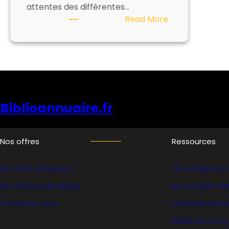
attentes des différentes…
:
Read More
C3RB
INFORMATIQUE
–
ORPHEE
Biblioannuaire.fr
Nos offres
Ressources
Nos tarifs d’insertion
Les catégories d
Nos offres publicitaires
Nos dossiers t
Contactez nous
Informations Ma
Bibliofrance
.org