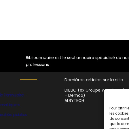
Biblioannuaire est le seul annuaire spécialisé de no
professions
Dernières articles sur le site
DIBLIO (ex Groupe WF Education
e l’annuaire
– Demco)
ALRYTECH
hématiques
Pour offrir
les cookies
rchés publics
de consenti
que le comp
pas consent