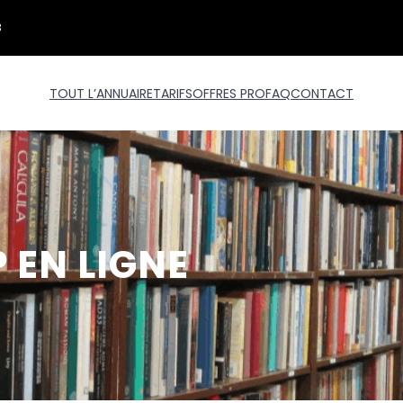
3
TOUT L’ANNUAIRE
TARIFS
OFFRES PRO
FAQ
CONTACT
 EN LIGNE