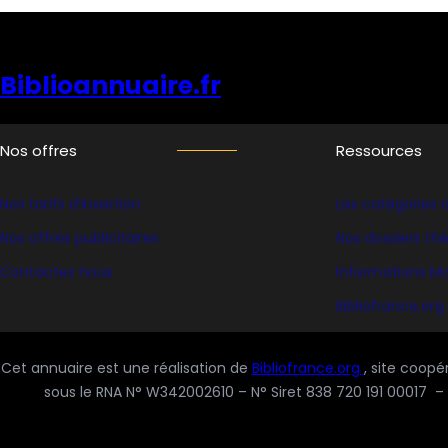
en
bibliothèques
Biblioannuaire.fr
Nos offres
Ressources
Nos tarifs d’insertion
Les catégories d
Nos offres publicitaires
Nos dossiers t
Contactez nous
Informations Ma
Bibliofrance
.org
Cet annuaire est une réalisation de
Bibliofrance.org
, site coopé
sous le RNA N° W342002610 – N° Siret 838 720 191 00017 – 