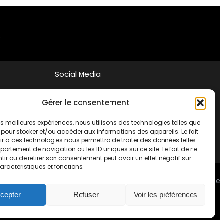
s
Social Media
Gérer le consentement
Twitter
 les meilleures expériences, nous utilisons des technologies telles que
 pour stocker et/ou accéder aux informations des appareils. Le fait
r à ces technologies nous permettra de traiter des données telles
ortement de navigation ou les ID uniques sur ce site. Le fait de ne
ir ou de retirer son consentement peut avoir un effet négatif sur
aractéristiques et fonctions.
t assuré par
www.bibliosud.org
Association Loi 1901 enregistrée
right © 2007-2024 Bibliofrance.org. Tous droits réservés |
cepter
Refuser
Voir les préférences