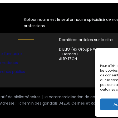
Biblioannuaire est le seul annuaire spécialisé de no
professions
Dernières articles sur le site
DIBLIO (ex Groupe WF Education
e l’annuaire
– Demco)
ALRYTECH
hématiques
Pour offrir
les cookies
rchés publics
de consenti
que le comp
pas consent
certaines c
ratif de bibliothécaires | La commercialisation de cet espace es
Adresse : 1 chemin des gandials 34260 Ceilhes et Rocozels | Copy
Ac