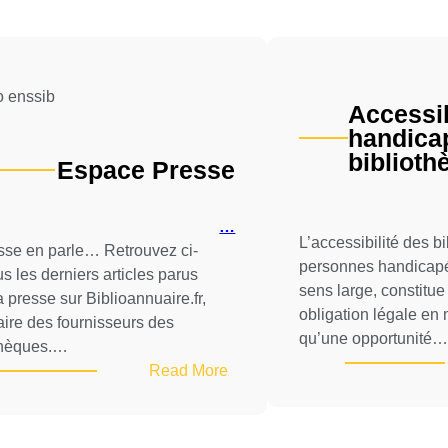
Accessib
handica
biblioth
Espace Presse
…
L’accessibilité des b
sse en parle… Retrouvez ci-
personnes handicap
s les derniers articles parus
sens large, constitue
 presse sur Biblioannuaire.fr,
obligation légale e
aire des fournisseurs des
qu’une opportunité
thèques.…
:
Read More
Espace
Presse