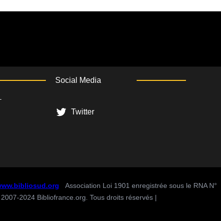
en
bibliothèque
Social Media
–
Twitter
ww.bibliosud.org
Association Loi 1901 enregistrée sous le RNA N°
007-2024 Bibliofrance.org. Tous droits réservés |