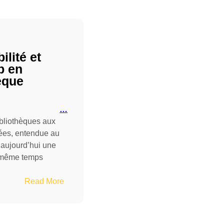
ilité et
p en
èque
…
ibliothèques aux
ées, entendue au
 aujourd’hui une
n même temps
…
:
Read More
Accessibilité
et
handicap