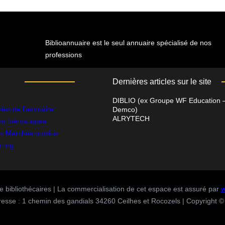
Biblioannuaire est le seul annuaire spécialisé de nos
professions
Dernières articles sur le site
DIBLIO (ex Groupe WF Education 
ies de l’annuaire
Demco)
ALRYTECH
rs thématiques
ns Marchés publics
e
.org
 de bibliothécaires | La commercialisation de cet espace est assuré par
w
e : 1 chemin des gandials 34260 Ceilhes et Rocozels | Copyright © 2