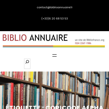
Aller
contact@biblioannuaire.fr
au
contenu
(+33)6 20 68 53 53
S
e
a
r
c
h
ÉTIQUETTE :
COPICODE ALPHA