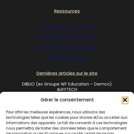
Ressources
Les catégories de l’annuaire
Nos dossiers thématiques
Informations Marchés publics
Bibliofrance
.org
Dernières articles sur le site
DIBLIO (ex Groupe WF Education – Demco)
ALRYTECH
Gérer le consentement
Social Media
Pour offrir les meilleures expériences, nous utilisons des
technologies telles que les cookies pour stocker et/ou accéder aux
Twitter
informations des appareils. Le fait de consentir à ces technologies
nous permettra de traiter des données telles que le comportement
de navigation ou les ID uniques sur ce site. Le fait de ne pas