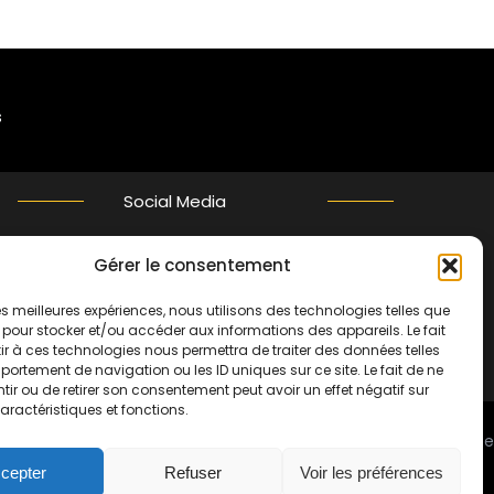
s
Social Media
Gérer le consentement
Twitter
 les meilleures expériences, nous utilisons des technologies telles que
 pour stocker et/ou accéder aux informations des appareils. Le fait
r à ces technologies nous permettra de traiter des données telles
ortement de navigation ou les ID uniques sur ce site. Le fait de ne
ir ou de retirer son consentement peut avoir un effet négatif sur
aractéristiques et fonctions.
t assuré par
www.bibliosud.org
Association Loi 1901 enregistrée
right © 2007-2024 Bibliofrance.org. Tous droits réservés |
cepter
Refuser
Voir les préférences