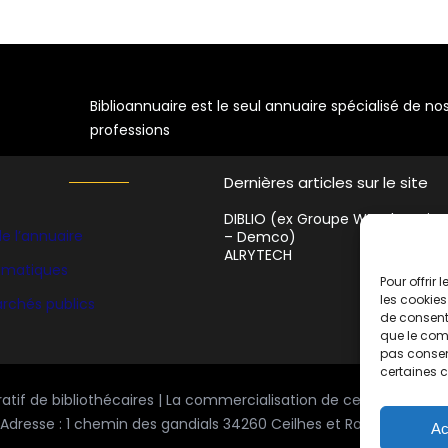
Biblioannuaire est le seul annuaire spécialisé de no
professions
Dernières articles sur le site
DIBLIO (ex Groupe WF Education
e l’annuaire
– Demco)
ALRYTECH
hématiques
Pour offrir
les cookies
rchés publics
de consenti
que le comp
pas consent
certaines c
ratif de bibliothécaires | La commercialisation de cet espace es
Adresse : 1 chemin des gandials 34260 Ceilhes et Rocozels | Copy
Ac