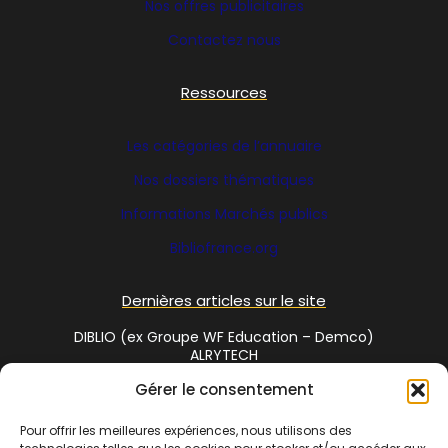
Nos offres publicitaires
Contactez nous
Ressources
Les catégories de l’annuaire
Nos dossiers thématiques
Informations Marchés publics
Bibliofrance
.org
Dernières articles sur le site
DIBLIO (ex Groupe WF Education – Demco)
ALRYTECH
Gérer le consentement
Social Media
Pour offrir les meilleures expériences, nous utilisons des