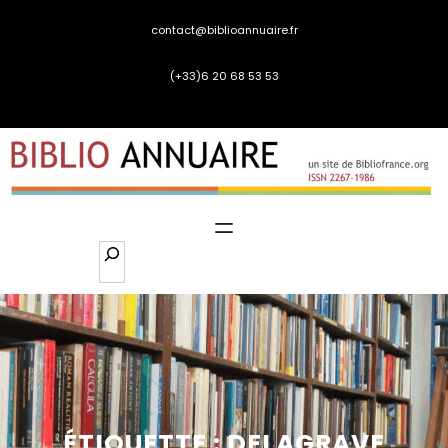
Aller
contact@biblioannuaire.fr
au
contenu
(+33)6 20 68 53 53
S
e
a
r
c
h
ÉTIQUETTE :
DELAGRAVE