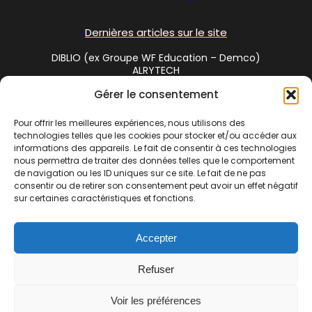
Dernières articles sur le site
DIBLIO (ex Groupe WF Education – Demco)
ALRYTECH
Gérer le consentement
Social Media
Pour offrir les meilleures expériences, nous utilisons des
technologies telles que les cookies pour stocker et/ou accéder aux
Twitter
informations des appareils. Le fait de consentir à ces technologies
nous permettra de traiter des données telles que le comportement
de navigation ou les ID uniques sur ce site. Le fait de ne pas
consentir ou de retirer son consentement peut avoir un effet négatif
Cet annuaire est une réalisation de
Bibliofrance.org
, site
sur certaines caractéristiques et fonctions.
coopératif de bibliothécaires | La commercialisation de cet
espace est assuré par
www.bibliosud.org
Association Loi 1901
Accepter
enregistrée sous le RNA N° W342002610 – N° Siret 838 720 191
00017 – Adresse : 1 chemin des gandials 34260 Ceilhes et
Refuser
Rocozels | Copyright © 2007-2024 Bibliofrance.org. Tous droits
réservés |
Voir les préférences