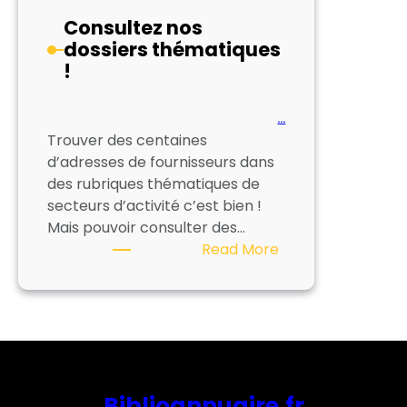
bibliothèque
Consultez nos
dossiers thématiques
!
…
Trouver des centaines
d’adresses de fournisseurs dans
des rubriques thématiques de
secteurs d’activité c’est bien !
Mais pouvoir consulter des…
:
Read More
Consultez
nos
dossiers
thématiques
!
Biblioannuaire.fr