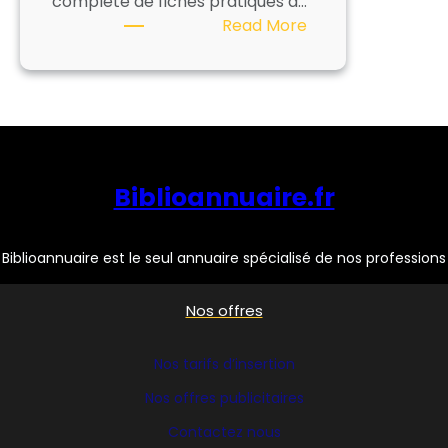
complète de fiches pratiques à…
:
Read More
Les
Marchés
publics
:
un
peu
Biblioannuaire.fr
d’aide
!
Biblioannuaire est le seul annuaire spécialisé de nos professions
Nos offres
Nos tarifs d’insertion
Nos offres publicitaires
Contactez nous