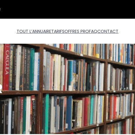
3
TOUT L’ANNUAIRE
TARIFS
OFFRES PRO
FAQ
CONTACT
R