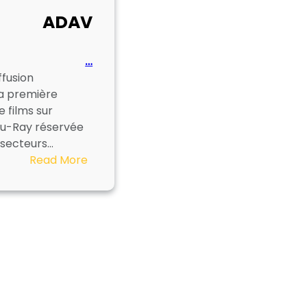
ADAV
…
ffusion
la première
 films sur
lu-Ray réservée
 secteurs…
:
Read More
ADAV