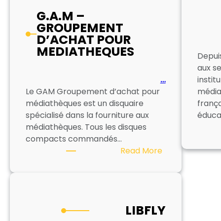
G.A.M –
GROUPEMENT
D’ACHAT POUR
MEDIATHEQUES
Depui
aux s
…
instit
Le GAM Groupement d’achat pour
média
médiathèques est un disquaire
frança
spécialisé dans la fourniture aux
éduca
médiathèques. Tous les disques
compacts commandés…
:
Read More
G.A.M
–
GROUPEMENT
D’ACHAT
LIBFLY
POUR