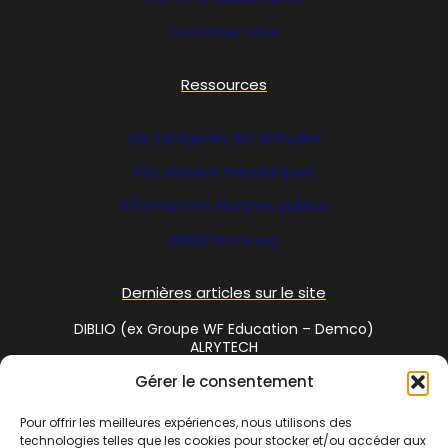
Contactez nous
Ressources
Les catégories de l’annuaire
Nos dossiers thématiques
Informations Marchés publics
Bibliofrance
.org
Dernières articles sur le site
DIBLIO (ex Groupe WF Education – Demco)
ALRYTECH
Gérer le consentement
Social Media
Pour offrir les meilleures expériences, nous utilisons des
technologies telles que les cookies pour stocker et/ou accéder aux
Twitter