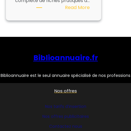
complète de fiches pratiques à…
:
Read More
Les
Marchés
publics
:
un
peu
Biblioannuaire.fr
d’aide
!
Biblioannuaire est le seul annuaire spécialisé de nos professions
Nos offres
Nos tarifs d’insertion
Nos offres publicitaires
Contactez nous