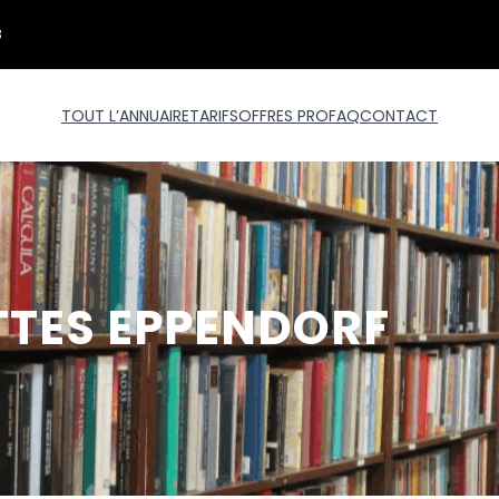
3
TOUT L’ANNUAIRE
TARIFS
OFFRES PRO
FAQ
CONTACT
TTES EPPENDORF