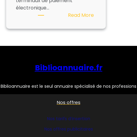
terminaux de paiement
électronique…
:
Read More
MONETIQUE
&
SERVICES
Biblioannuaire.fr
Biblioannuaire est le seul annuaire spécialisé de nos professions
Nos offres
Nos tarifs d’insertion
Nos offres publicitaires