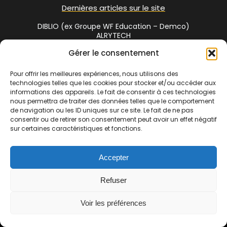
Dernières articles sur le site
DIBLIO (ex Groupe WF Education – Demco)
ALRYTECH
Gérer le consentement
Social Media
Pour offrir les meilleures expériences, nous utilisons des
technologies telles que les cookies pour stocker et/ou accéder aux
Twitter
informations des appareils. Le fait de consentir à ces technologies
nous permettra de traiter des données telles que le comportement
de navigation ou les ID uniques sur ce site. Le fait de ne pas
consentir ou de retirer son consentement peut avoir un effet négatif
Cet annuaire est une réalisation de
Bibliofrance.org
, site
sur certaines caractéristiques et fonctions.
coopératif de bibliothécaires | La commercialisation de cet
espace est assuré par
www.bibliosud.org
Association Loi 1901
Accepter
enregistrée sous le RNA N° W342002610 – N° Siret 838 720 191
00017 – Adresse : 1 chemin des gandials 34260 Ceilhes et
Refuser
Rocozels | Copyright © 2007-2024 Bibliofrance.org. Tous droits
réservés |
Voir les préférences