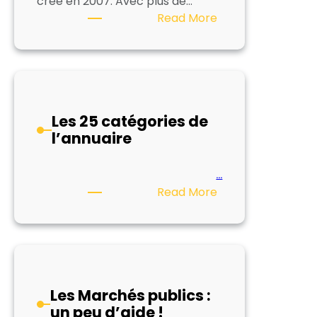
créé en 2007. Avec plus de…
:
Read More
Nos
tarifs
d’insertion
dans
l’annuaire
Les 25 catégories de
l’annuaire
…
:
Read More
Les
25
catégories
de
l’annuaire
Les Marchés publics :
un peu d’aide !