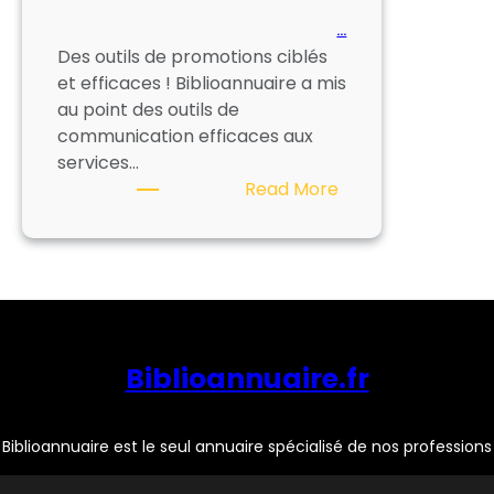
…
Des outils de promotions ciblés
et efficaces ! Biblioannuaire a mis
au point des outils de
communication efficaces aux
services…
:
Read More
Nos
offres
publicitaires
Biblioannuaire.fr
Biblioannuaire est le seul annuaire spécialisé de nos professions