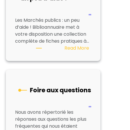
…
Les Marchés publics : un peu
d’aide ! Biblioannuaire met à
votre disposition une collection
complète de fiches pratiques à…
:
Read More
Les
Marchés
publics
:
un
Foire aux questions
peu
d’aide
!
…
Nous avons répertorié les
réponses aux questions les plus
fréquentes qui nous étaient