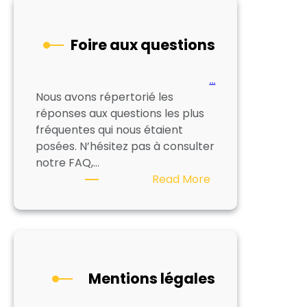
:
un
Foire aux questions
peu
d’aide
!
…
Nous avons répertorié les
réponses aux questions les plus
fréquentes qui nous étaient
posées. N’hésitez pas à consulter
notre FAQ,…
:
Read More
Foire
aux
questions
Mentions légales