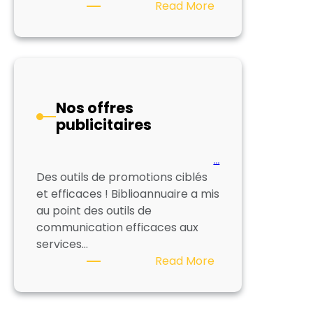
:
Read More
Consultez
nos
dossiers
thématiques
!
Nos offres
publicitaires
…
Des outils de promotions ciblés
et efficaces ! Biblioannuaire a mis
au point des outils de
communication efficaces aux
services…
:
Read More
Nos
offres
publicitaires