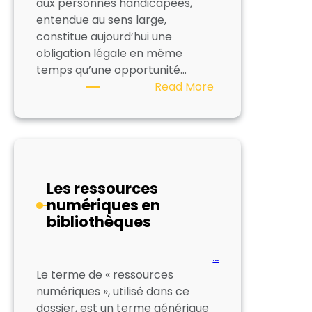
aux personnes handicapées,
entendue au sens large,
constitue aujourd’hui une
obligation légale en même
temps qu’une opportunité…
:
Read More
Accessibilité
et
handicap
en
bibliothèque
Les ressources
numériques en
bibliothèques
…
Le terme de « ressources
numériques », utilisé dans ce
dossier, est un terme générique