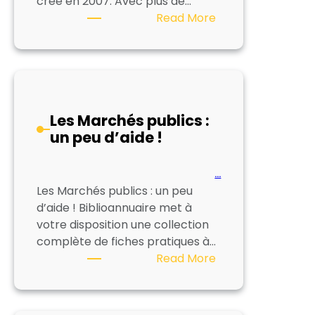
créé en 2007. Avec plus de…
:
Read More
Nos
tarifs
d’insertion
dans
l’annuaire
Les Marchés publics :
un peu d’aide !
…
Les Marchés publics : un peu
d’aide ! Biblioannuaire met à
votre disposition une collection
complète de fiches pratiques à…
:
Read More
Les
Marchés
publics