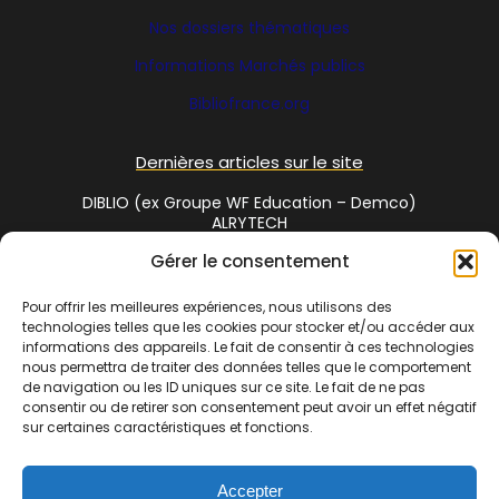
Nos dossiers thématiques
Informations Marchés publics
Bibliofrance
.org
Dernières articles sur le site
DIBLIO (ex Groupe WF Education – Demco)
ALRYTECH
Gérer le consentement
Social Media
Pour offrir les meilleures expériences, nous utilisons des
technologies telles que les cookies pour stocker et/ou accéder aux
Twitter
informations des appareils. Le fait de consentir à ces technologies
nous permettra de traiter des données telles que le comportement
de navigation ou les ID uniques sur ce site. Le fait de ne pas
consentir ou de retirer son consentement peut avoir un effet négatif
Cet annuaire est une réalisation de
Bibliofrance.org
, site
sur certaines caractéristiques et fonctions.
coopératif de bibliothécaires | La commercialisation de cet
espace est assuré par
www.bibliosud.org
Association Loi 1901
Accepter
enregistrée sous le RNA N° W342002610 – N° Siret 838 720 191