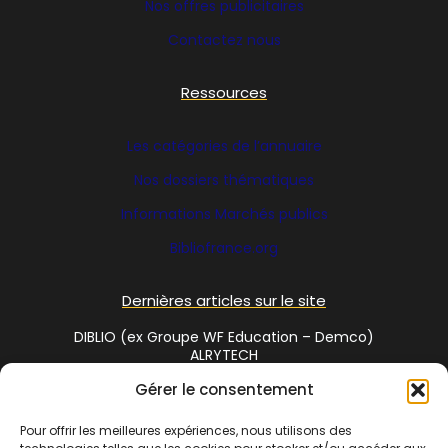
Nos offres publicitaires
Contactez nous
Ressources
Les catégories de l’annuaire
Nos dossiers thématiques
Informations Marchés publics
Bibliofrance
.org
Dernières articles sur le site
DIBLIO (ex Groupe WF Education – Demco)
ALRYTECH
Gérer le consentement
Social Media
Pour offrir les meilleures expériences, nous utilisons des