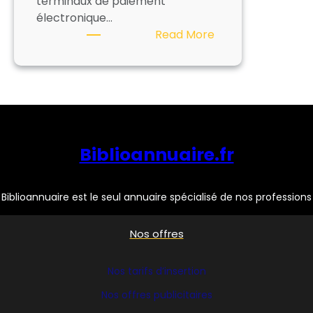
terminaux de paiement
électronique…
:
Read More
MONETIQUE
&
SERVICES
Biblioannuaire.fr
Biblioannuaire est le seul annuaire spécialisé de nos professions
Nos offres
Nos tarifs d’insertion
Nos offres publicitaires