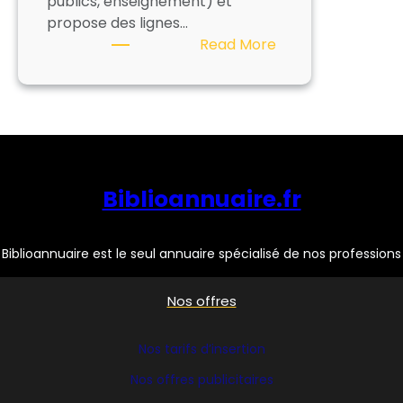
publics, enseignement) et
propose des lignes…
:
Read More
IDM
–
DESIGN
LIBRARY
Biblioannuaire.fr
Biblioannuaire est le seul annuaire spécialisé de nos professions
Nos offres
Nos tarifs d’insertion
Nos offres publicitaires