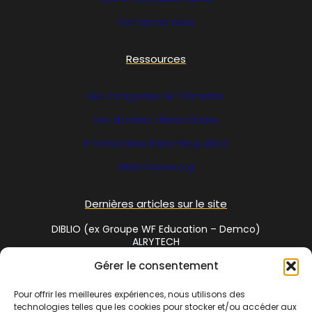
Contactez nous
Ressources
Les catégories de l’annuaire
Nos dossiers thématiques
Informations Marchés publics
Bibliofrance
.org
Dernières articles sur le site
DIBLIO (ex Groupe WF Education – Demco)
ALRYTECH
Gérer le consentement
Social Media
Pour offrir les meilleures expériences, nous utilisons des
technologies telles que les cookies pour stocker et/ou accéder aux
Twitter