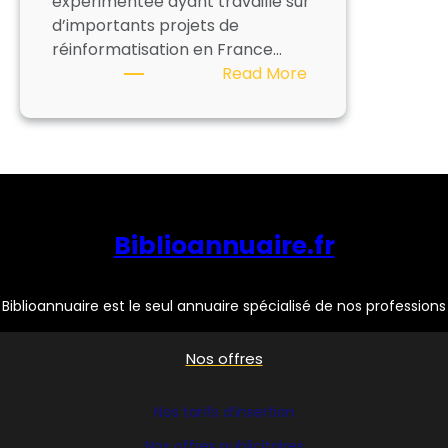
expérimentée ayant travaillé sur
d’importants projets de
réinformatisation en France…
:
Read More
INFOR
GLOBAL
SOLUTIONS
Biblioannuaire.fr
Biblioannuaire est le seul annuaire spécialisé de nos professions
Nos offres
Nos tarifs d’insertion
Nos offres publicitaires