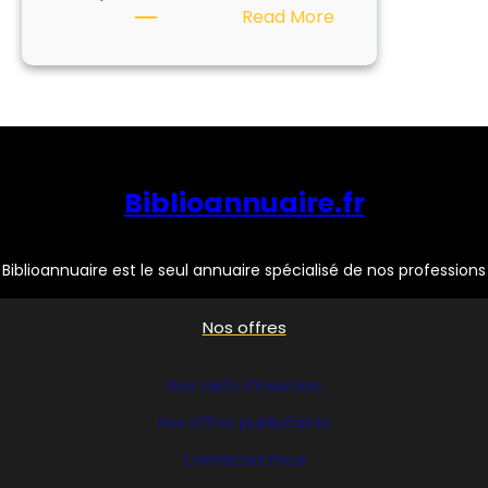
:
Read More
Consultez
nos
dossiers
thématiques
!
Biblioannuaire.fr
Biblioannuaire est le seul annuaire spécialisé de nos professions
Nos offres
Nos tarifs d’insertion
Nos offres publicitaires
Contactez nous