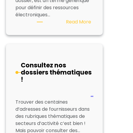
dossier, est un terme générique
pour définir des ressources
électroniques…
:
Read More
Les
ressources
numériques
en
bibliothèques
Consultez nos
dossiers thématiques
!
…
Trouver des centaines
d’adresses de fournisseurs dans
des rubriques thématiques de
secteurs d’activité c’est bien !
Mais pouvoir consulter des…