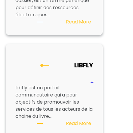
dossier, est un terme générique
pour définir des ressources
électroniques…
:
Read More
Les
ressources
numériques
en
bibliothèques
LIBFLY
…
Libfly est un portail
communautaire qui a pour
objectifs de promouvoir les
services de tous les acteurs de la
chaine du livre…
:
Read More
LIBFLY