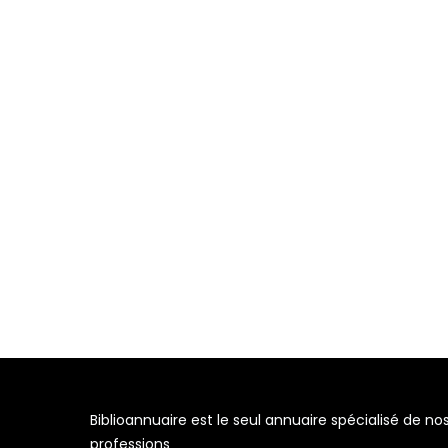
Biblioannuaire est le seul annuaire spécialisé de no
professions