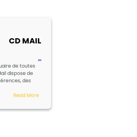
CD MAIL
…
uaire de toutes
ail dispose de
férences, des
:
Read More
CD
MAIL