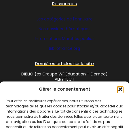
Ressources
Les catégories de l’annuaire
Nos dossiers thématiques
Informations Marchés publics
Bibliofrance
.org
Dernières articles sur le site
DIBLIO (ex Groupe WF Education – Demco)
ALRYTECH
Gérer le consentement
Social Media
Pour offrir les meilleures expériences, nous utilisons des
technologies telles que les cookies pour stocker et/ou accéder aux
Twitter
informations des appareils. Le fait de consentir à ces technologies
nous permettra de traiter des données telles que le comportement
de navigation ou les ID uniques sur ce site. Le fait de ne pas
consentir ou de retirer son consentement peut avoir un effet négatif
Cet annuaire est une réalisation de
Bibliofrance.org
, site