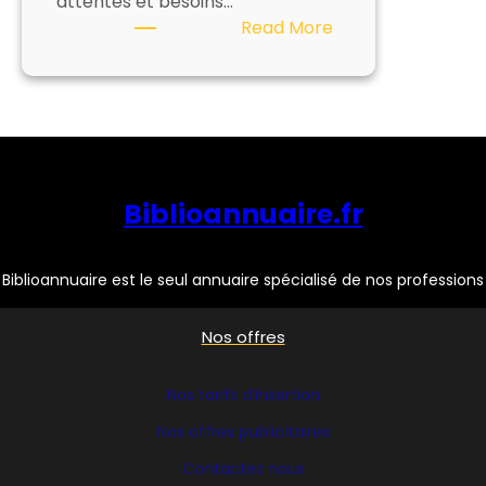
attentes et besoins…
:
Read More
KIDIKILI
–
ASLER
Biblioannuaire.fr
Biblioannuaire est le seul annuaire spécialisé de nos professions
Nos offres
Nos tarifs d’insertion
Nos offres publicitaires
Contactez nous