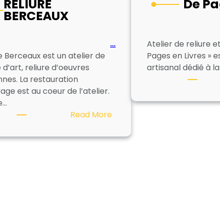
RELIURE
De Pa
BERCEAUX
…
Atelier de reliure e
e Berceaux est un atelier de
Pages en Livres » 
e d’art, reliure d’oeuvres
artisanal dédié à la
nes. La restauration
age est au coeur de l’atelier.
e…
:
Read More
RELIURE
BERCEAUX