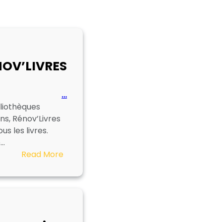
NOV’LIVRES
…
bliothèques
ns, Rénov’Livres
us les livres.
e…
:
Read More
RENOV’LIVRES