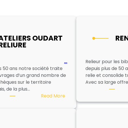
ATELIERS OUDART
RE
RELIURE
…
Relieur pour les bi
 50 ans notre société traite
depuis plus de 50 a
uvrages d’un grand nombre de
relie et consolide to
thèques sur le territoire
Avec sa large offr
is, de la plus…
:
Read More
ATELIERS
OUDART
RELIURE