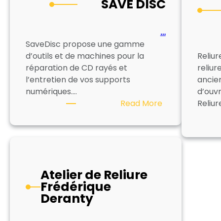
SAVE DISC
…
SaveDisc propose une gamme
d’outils et de machines pour la
Reliur
réparation de CD rayés et
reliur
l’entretien de vos supports
ancien
numériques.…
d’ouvr
:
Read More
Reliur
SAVE
DISC
Atelier de Reliure
Frédérique
Deranty