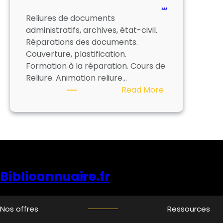
…
Reliures de documents
administratifs, archives, état-civil.
Réparations des documents.
Couverture, plastification.
Formation à la réparation. Cours de
Reliure. Animation reliure…
:
Read More
Atelier
de
Reliure
Frédérique
Deranty
Biblioannuaire.fr
Nos offres
Ressources