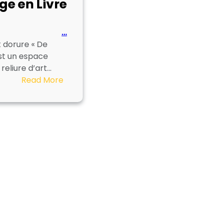
ge en Livre
…
t dorure « De
est un espace
 reliure d’art…
:
Read More
De
Page
en
Livre