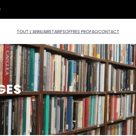
3
TOUT L’ANNUAIRE
TARIFS
OFFRES PRO
FAQ
CONTACT
GES