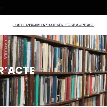
3
TOUT L’ANNUAIRE
TARIFS
OFFRES PRO
FAQ
CONTACT
R’ACTE