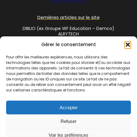
Bibliofrance
.org
Dernières articles sur le site
DIBLIO (ex Groupe WF Education – Demco)
ALRYTECH
Gérer le consentement
Social Media
Pour offrir les meilleures expériences, nous utilisons des
technologies telles que les cookies pour stocker et/ou accéder aux
Twitter
informations des appareils. Le fait de consentir à ces technologies
nous permettra de traiter des données telles que le comportement
de navigation ou les ID uniques sur ce site. Le fait de ne pas
consentir ou de retirer son consentement peut avoir un effet négatif
Cet annuaire est une réalisation de
Bibliofrance.org
, site
sur certaines caractéristiques et fonctions.
coopératif de bibliothécaires | La commercialisation de cet
espace est assuré par
www.bibliosud.org
Association Loi 1901
Accepter
enregistrée sous le RNA N° W342002610 – N° Siret 838 720 191
00017 – Adresse : 1 chemin des gandials 34260 Ceilhes et
Refuser
Rocozels | Copyright © 2007-2024 Bibliofrance.org. Tous droits
réservés |
Voir les préférences