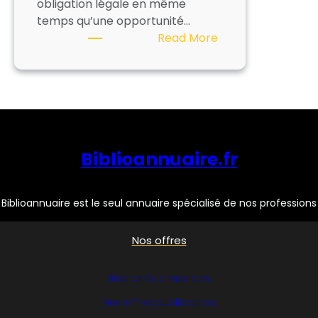
obligation légale en même
temps qu’une opportunité…
:
Read More
Accessibilité
et
handicap
en
bibliothèque
Biblioannuaire.fr
Biblioannuaire est le seul annuaire spécialisé de nos professions
Nos offres
Nos tarifs d’insertion
Nos offres publicitaires