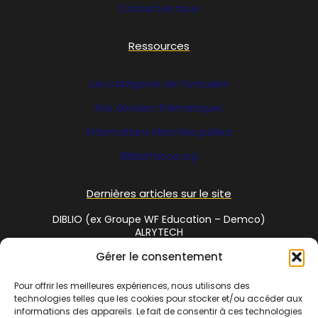
Contactez nous
Ressources
Les catégories de l’annuaire
Nos dossiers thématiques
Informations Marchés publics
Bibliofrance
.org
Dernières articles sur le site
DIBLIO (ex Groupe WF Education – Demco)
ALRYTECH
Gérer le consentement
Social Media
Pour offrir les meilleures expériences, nous utilisons des
technologies telles que les cookies pour stocker et/ou accéder aux
Twitter
informations des appareils. Le fait de consentir à ces technologies