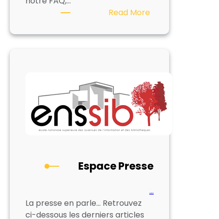
notre FAQ,…
:
Read More
Foire
aux
questions
Espace Presse
…
La presse en parle… Retrouvez
ci-dessous les derniers articles