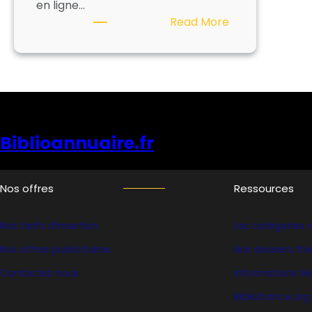
en ligne…
:
Read More
ENCYCLOPAEDI
UNIVERSALIS
Biblioannuaire.fr
Nos offres
Ressources
Nos tarifs d’insertion
Les catégories d
Nos offres publicitaires
Nos dossiers t
Contactez nous
Informations Ma
Bibliofrance
.org