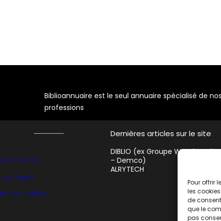
A
Biblioannuaire est le seul annuaire spécialisé de no
professions
Dernières articles sur le site
DIBLIO (ex Groupe WF Education
e l’annuaire
– Demco)
ALRYTECH
hématiques
Pour offrir
les cookies
rchés publics
de consenti
que le comp
pas consent