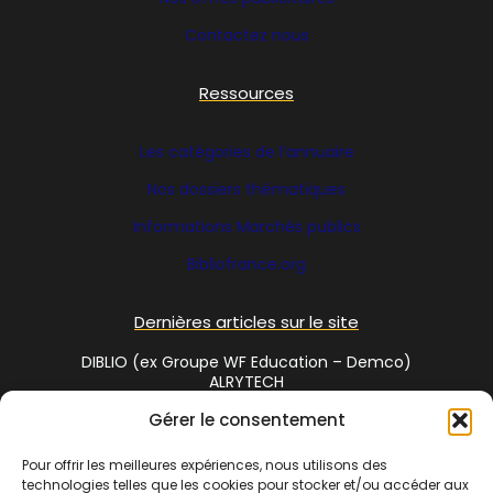
Contactez nous
Ressources
Les catégories de l’annuaire
Nos dossiers thématiques
Informations Marchés publics
Bibliofrance
.org
Dernières articles sur le site
DIBLIO (ex Groupe WF Education – Demco)
ALRYTECH
Gérer le consentement
Social Media
Pour offrir les meilleures expériences, nous utilisons des
technologies telles que les cookies pour stocker et/ou accéder aux
Twitter